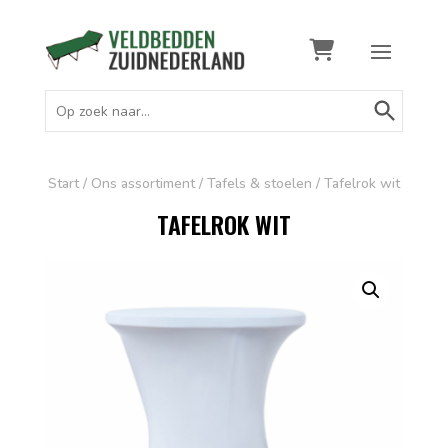
Zoekknop
Zoek
naar:
Start
/
Ons assortiment
/
Tafels & stoelen
/ Tafelrok wit
TAFELROK WIT