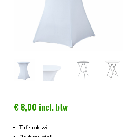
€
8,00
incl. btw
Tafelrok wit