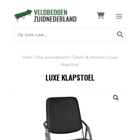
Zoekknop
Zoek
naar:
Start
/
Ons assortiment
/
Tafels & stoelen
/ Luxe
klapstoel
LUXE KLAPSTOEL