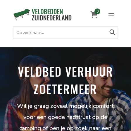
0
Zoekknop
Zoek
naar:
VELDBED VERHUUR
ZOETERMEER
Wil je graag zoveel mogelijk comfort
voor een goede nachtrust op de
camping of ben je op zoek naar een