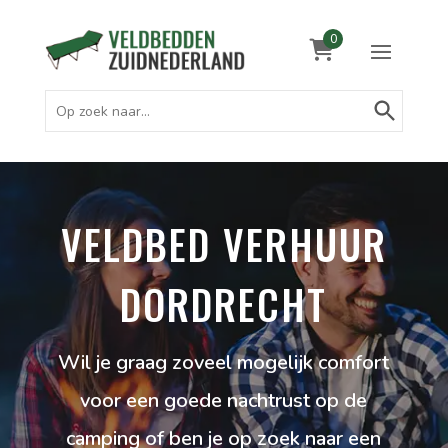
0
Zoekknop
Zoek
naar:
VELDBED VERHUUR
DORDRECHT
Wil je graag zoveel mogelijk comfort
voor een goede nachtrust op de
camping of ben je op zoek naar een