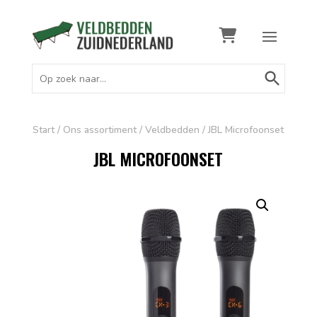
Zoekknop
Zoek
naar:
Start
/
Ons assortiment
/
Veldbedden
/ JBL Microfoonset
JBL MICROFOONSET