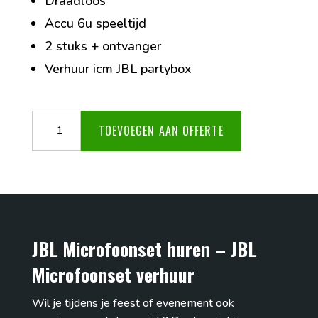
Draadloos
Accu 6u speeltijd
2 stuks + ontvanger
Verhuur icm JBL partybox
JBL
TOEVOEGEN AAN OFFERTE
Microfoonset
aantal
JBL Microfoonset huren – JBL
Microfoonset verhuur
Wil je tijdens je feest of evenement ook